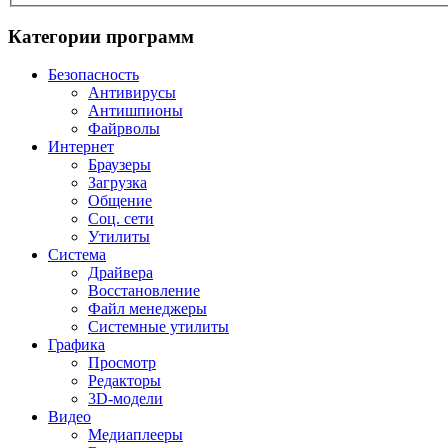
Категории программ
Безопасность
Антивирусы
Антишпионы
Файрволы
Интернет
Браузеры
Загрузка
Общение
Соц. сети
Утилиты
Система
Драйвера
Восстановление
Файл менеджеры
Системные утилиты
Графика
Просмотр
Редакторы
3D-модели
Видео
Медиаплееры