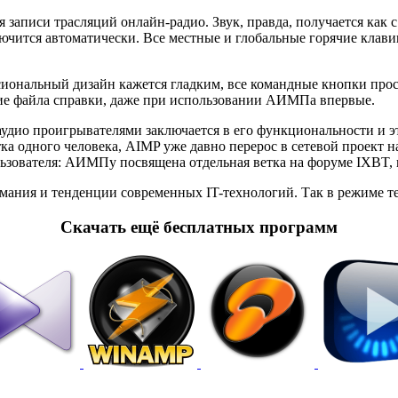
я записи трасляций онлайн-радио. Звук, правда, получается как
лючится автоматически. Все местные и глобальные горячие кла
нальный дизайн кажется гладким, все командные кнопки прост
ние файла справки, даже при использовании АИМПа впервые.
дио проигрывателями заключается в его функциональности и это
ка одного человека, AIMP уже давно перерос в сетевой проект н
льзователя: АИМПу посвящена отдельная ветка на форуме IXBT,
мания и тенденции современных IT-технологий. Так в режиме тес
Cкачать ещё бесплатных программ