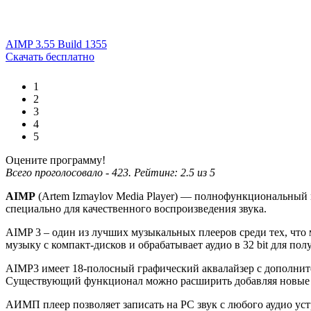
AIMP 3.55 Build 1355
Скачать бесплатно
1
2
3
4
5
Оцените программу!
Всего проголосовало -
423
. Рейтинг:
2.5
из
5
AIMP
(Artem Izmaylov Media Player) — полнофункциональный
специально для качественного воспроизведения звука.
AIMP 3 – один из лучших музыкальных плееров среди тех, что
музыку с компакт-дисков и обрабатывает аудио в 32 bit для пол
AIMP3 имеет 18-полосный графический аквалайзер с дополните
Существующий функционал можно расширить добавляя новые у
АИМП плеер позволяет записать на PC звук с любого аудио у