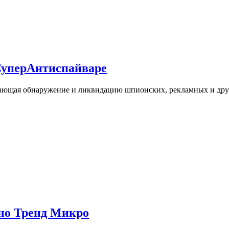
СуперАнтиспайваре
ающая обнаружение и ликвидацию шпионских, рекламных и друг
тно Тренд Микро