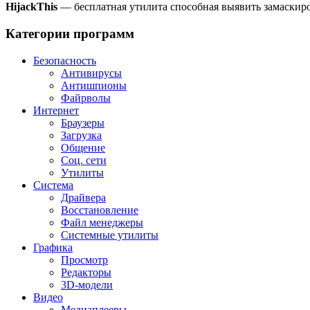
HijackThis
— бесплатная утилита способная выявить замаски
Категории программ
Безопасность
Антивирусы
Антишпионы
Файрволы
Интернет
Браузеры
Загрузка
Общение
Соц. сети
Утилиты
Система
Драйвера
Восстановление
Файл менеджеры
Системные утилиты
Графика
Просмотр
Редакторы
3D-модели
Видео
Медиаплееры