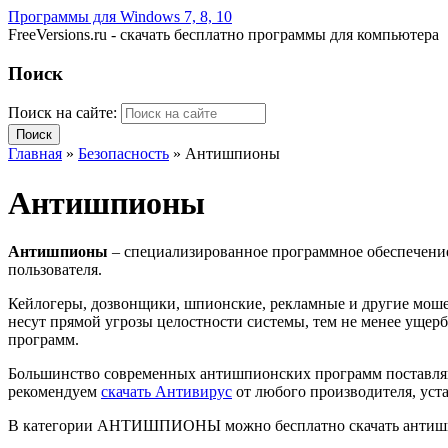
Программы для Windows 7, 8, 10
FreeVersions.ru - скачать бесплатно программы для компьютера
Поиск
Поиск на сайте:
Главная
»
Безопасность
»
Антишпионы
Антишпионы
Антишпионы
– специализированное программное обеспечение
пользователя.
Кейлогеры, дозвонщики, шпионские, рекламные и другие моше
несут прямой угрозы целостности системы, тем не менее ущерб
программ.
Большинство современных антишпионских программ поставляютс
рекомендуем
скачать Антивирус
от любого производителя, уста
В категории АНТИШПИОНЫ можно бесплатно скачать антишпио