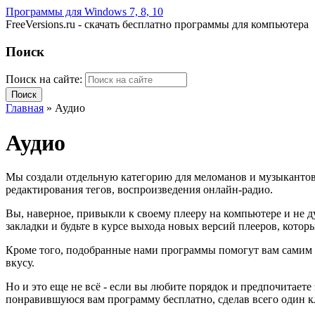
Программы для Windows 7, 8, 10
FreeVersions.ru - скачать бесплатно программы для компьютера
Поиск
Поиск на сайте:
Главная
»
Аудио
Аудио
Мы создали отдельную категорию для меломанов и музыкантов.
редактирования тегов, воспроизведения онлайн-радио.
Вы, наверное, привыкли к своему плееру на компьютере и не ду
закладки и будьте в курсе выхода новых версий плееров, кот
Кроме того, подобранные нами программы помогут вам самим со
вкусу.
Но и это еще не всё - если вы любите порядок и предпочитает
понравившуюся вам программу бесплатно, сделав всего один к