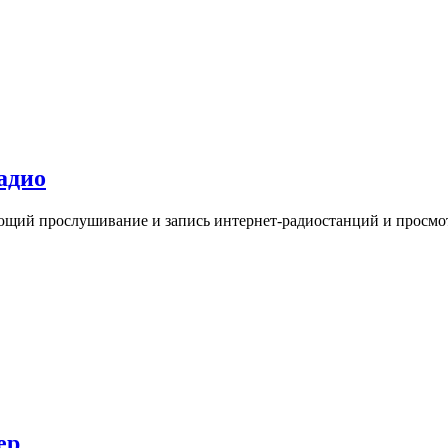
адио
ющий прослушивание и запись интернет-радиостанций и просмот
ер