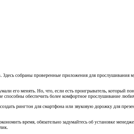
 Здесь собраны проверенные приложения для прослушивания муз
мали его менять. Но, что, если есть проигрыватель, который по
орые способны обеспечить более комфортное прослушивание люби
здать рингтон для смартфона или звуковую дорожку для презент
е экономить время, обязательно задумайтесь об установке менед
лик.