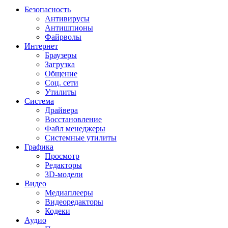
Безопасность
Антивирусы
Антишпионы
Файрволы
Интернет
Браузеры
Загрузка
Общение
Соц. сети
Утилиты
Система
Драйвера
Восстановление
Файл менеджеры
Системные утилиты
Графика
Просмотр
Редакторы
3D-модели
Видео
Медиаплееры
Видеоредакторы
Кодеки
Аудио