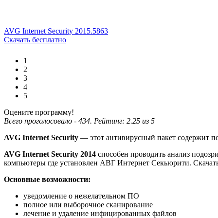
AVG Internet Security 2015.5863
Скачать бесплатно
1
2
3
4
5
Оцените программу!
Всего проголосовало -
434
. Рейтинг:
2.25
из
5
AVG Internet Security
— этот антивирусный пакет содержит по
AVG Internet Security 2014
способен проводить анализ подозр
компьютеры где установлен АВГ Интернет Секьюрити. Скачать A
Основные возможности:
уведомление о нежелательном ПО
полное или выборочное сканирование
лечение и удаление инфицировaнных файлов