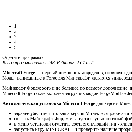
1
2
3
4
5
Оцените программу!
Всего проголосовало -
448
. Рейтинг:
2.67
из
5
Minecraft Forge
— первый помощник мододелов, позволяет доб
Моды, написанные в Forge для Минекрафт, являются универсал
Майнкрафт Фордж хоть и не большое по размеру дополнение, но оч
Minecraft Forge также включен загрузчик модов ForgeModLoade
Автоматическая установка Minecraft Forge
для версий Minecra
заранее убедиться что ваша версия Минекрафт рабочая и з
скачать Майнкрафт Фордж и запустить установочный файл m
в меню установки отметить соответствующий тип - клие
запустить игру MINECRAFT и проверить наличие проф