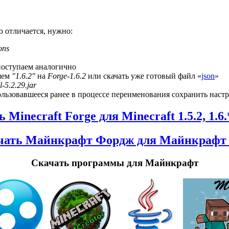
ко отличается, нужно:
ons
поступаем аналогично
няем
"1.6.2"
на
Forge-1.6.2
или скачать уже готовый файл «
json
»
l-5.2.29.jar
ользовавшееся ранее в процессе переименования сохранить настр
 Minecraft Forge для Minecraft 1.5.2, 1.6.*
чать Майнкрафт Фордж для Майнкрафт 1
Скачать программы для Майнкрафт