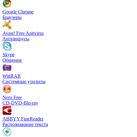
Google Chrome
Браузеры
Avast! Free Antivirus
Антивирусы
Skype
Общение
WinRAR
Системные утилиты
Nero Free
CD-DVD-Blu-ray
ABBYY FineReader
Распознавание текста