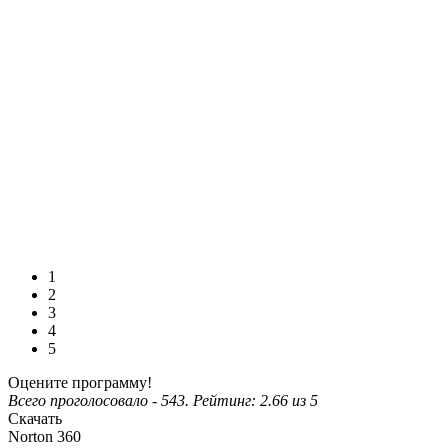
1
2
3
4
5
Оцените программу!
Всего проголосовало -
543
. Рейтинг:
2.66
из
5
Скачать
Norton 360