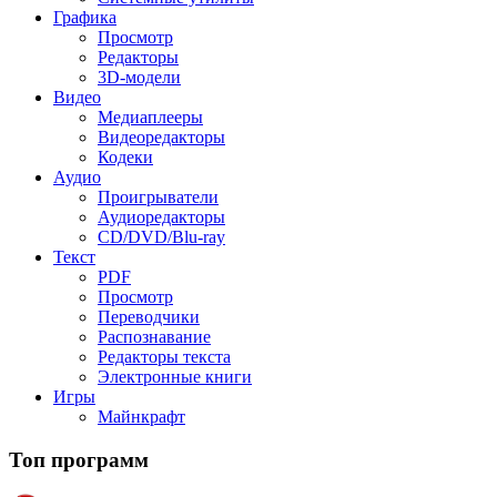
Графика
Просмотр
Редакторы
3D-модели
Видео
Медиаплееры
Видеоредакторы
Кодеки
Аудио
Проигрыватели
Аудиоредакторы
CD/DVD/Blu-ray
Текст
PDF
Просмотр
Переводчики
Распознавание
Редакторы текста
Электронные книги
Игры
Майнкрафт
Топ программ