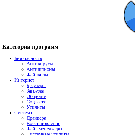
Категории программ
Безопасность
Антивирусы
Антишпионы
Файрволы
Интернет
Браузеры
Загрузка
Общение
Соц. сети
Утилиты
Система
Драйвера
Восстановление
Файл менеджеры
Системные утилиты