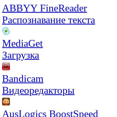
ABBYY FineReader
Распознавание текста
MediaGet
Загрузка
Bandicam
Видеоредакторы
AusLogics BoostSpeed