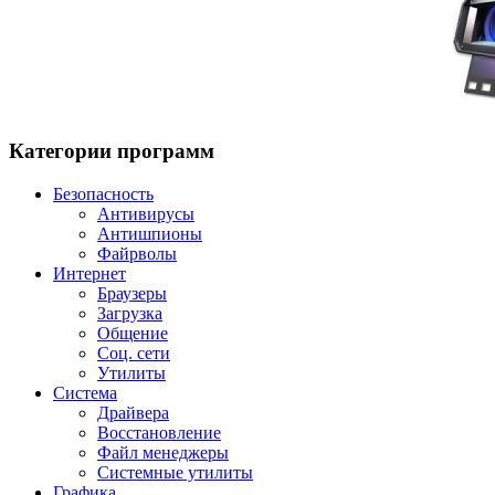
Категории программ
Безопасность
Антивирусы
Антишпионы
Файрволы
Интернет
Браузеры
Загрузка
Общение
Соц. сети
Утилиты
Система
Драйвера
Восстановление
Файл менеджеры
Системные утилиты
Графика