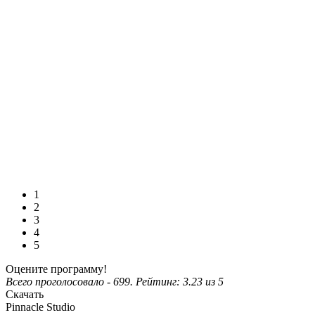
1
2
3
4
5
Оцените программу!
Всего проголосовало -
699
. Рейтинг:
3.23
из
5
Скачать
Pinnacle Studio