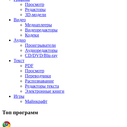
Просмотр
Редакторы
3D-модели
Видео
Медиаплееры
Видеоредакторы
Кодеки
Аудио
Проигрыватели
Аудиоредакторы
CD/DVD/Blu-ray
Текст
PDF
Просмотр
Переводчики
Распознавание
Редакторы текста
Электронные книги
Игры
Майнкрафт
Топ программ