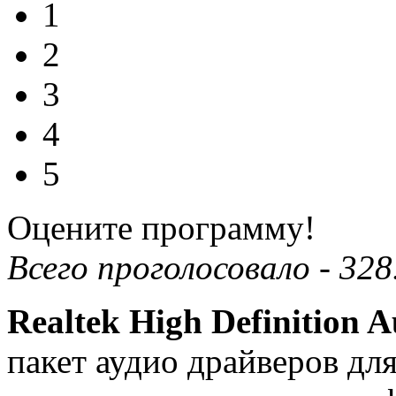
1
2
3
4
5
Оцените программу!
Всего проголосовало -
328
Realtek High Definition A
пакет аудио драйверов дл