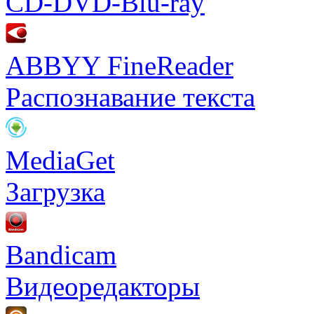
CD-DVD-Blu-ray
ABBYY FineReader
Распознавание текста
MediaGet
Загрузка
Bandicam
Видеоредакторы