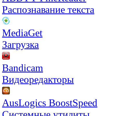
Распознавание текста
MediaGet
Загрузка
Bandicam
Видеоредакторы
AusLogics BoostSpeed
Системные утилиты