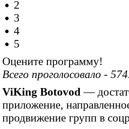
2
3
4
5
Оцените программу!
Всего проголосовало -
574
ViKing Botovod
— достат
приложение, направленное
продвижение групп в соцр