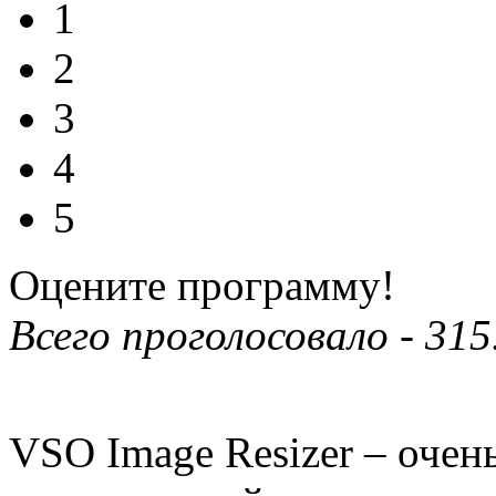
1
2
3
4
5
Оцените программу!
Всего проголосовало -
315
VSO Image Resizer – очен