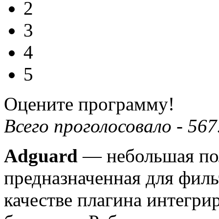
2
3
4
5
Оцените программу!
Всего проголосовало -
567
Adguard
—
небольшая пол
предназначенная для фил
качестве плагина интегри