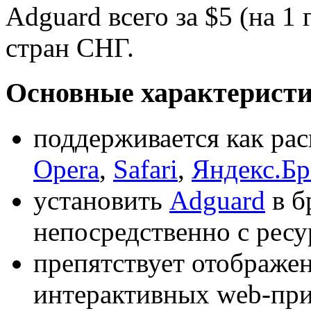
Adguard всего за $5 (на 1
стран СНГ.
Основные характеристи
поддерживается как ра
Opera
,
Safari
,
Яндекс.Бр
установить
Adguard
в б
непосредственно с ресу
препятствует отображе
интерактивных web-пр