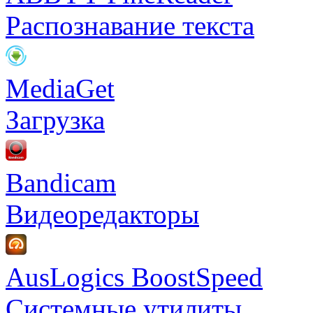
Распознавание текста
MediaGet
Загрузка
Bandicam
Видеоредакторы
AusLogics BoostSpeed
Системные утилиты