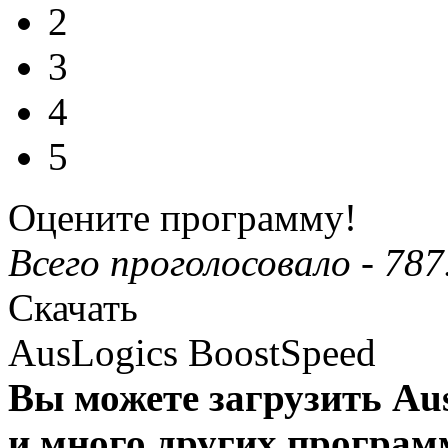
2
3
4
5
Оцените программу!
Всего проголосовало -
787
Скачать
AusLogics BoostSpeed
Вы можете загрузить Aus
и много других програм