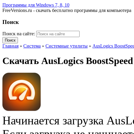
Программы для Windows 7, 8, 10
FreeVersions.ru - скачать бесплатно программы для компьютера
Поиск
Поиск на сайте:
Главная
»
Система
»
Системные утилиты
»
AusLogics BoostSpe
Скачать AusLogics BoostSpeed
Начинается загрузка AusL
Если загрузка не начинае