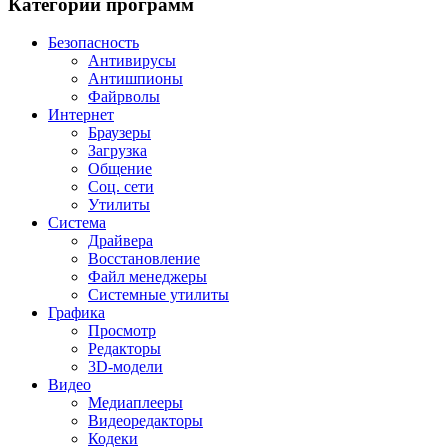
Категории программ
Безопасность
Антивирусы
Антишпионы
Файрволы
Интернет
Браузеры
Загрузка
Общение
Соц. сети
Утилиты
Система
Драйвера
Восстановление
Файл менеджеры
Системные утилиты
Графика
Просмотр
Редакторы
3D-модели
Видео
Медиаплееры
Видеоредакторы
Кодеки