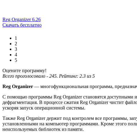
Reg Organizer 6.26
Скачать бесплатно
1
2
3
4
5
Оцените программу!
Всего проголосовало -
245
. Рейтинг:
2.3
из
5
Reg Organizer
— многофункциональная программа, предназнач
С помощью программы Reg Organizer становятся доступными ис
дефрагментация. В процессе сжатия Reg Organizer чистит файл
ускоряя запуск операционной системы.
Также Reg Organizer держит под контролем все программы, за
установленными на компьютер программами. Кроме этого поль
неиспользуемых библиотек из памяти.