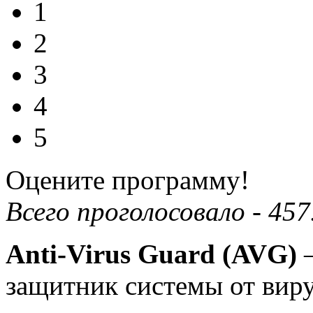
1
2
3
4
5
Оцените программу!
Всего проголосовало -
457
Anti-Virus Guard (AVG)
—
защитник системы от вир