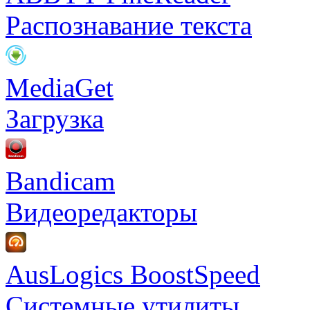
Распознавание текста
MediaGet
Загрузка
Bandicam
Видеоредакторы
AusLogics BoostSpeed
Системные утилиты