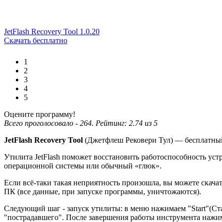
JetFlash Recovery Tool 1.0.20
Скачать бесплатно
1
2
3
4
5
Оцените программу!
Всего проголосовало -
264
. Рейтинг:
2.74
из
5
JetFlash Recovery Tool
(Джетфлеш Рековери Тул) — бесплатный 
Утилита JetFlash поможет восстановить работоспособность уст
операционной системы или обычный «глюк».
Если всё-таки такая неприятность произошла, вы можете скача
ПК (все данные, при запуске программы, уничтожаются).
Следующий шаг - запуск утилиты: в меню нажимаем "Start"(С
"пострадавшего". После завершения работы инструмента нажима