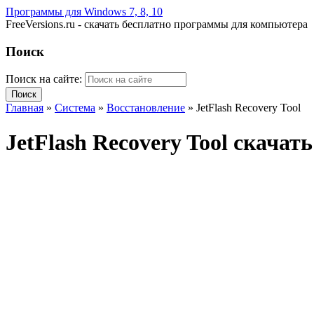
Программы для Windows 7, 8, 10
FreeVersions.ru - скачать бесплатно программы для компьютера
Поиск
Поиск на сайте:
Главная
»
Система
»
Восстановление
»
JetFlash Recovery Tool
JetFlash Recovery Tool скача