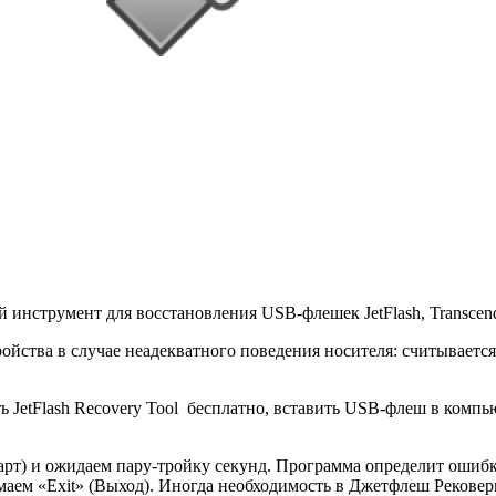
инструмент для восстановления USB-флешек JetFlash, Transce
ройства в случае неадекватного поведения носителя: считываетс
ть JetFlash Recovery Tool бесплатно, вставить USB-флеш в комп
тарт) и ожидаем пару-тройку секунд. Программа определит оши
ем «Exit» (Выход). Иногда необходимость в Джетфлеш Рековери 