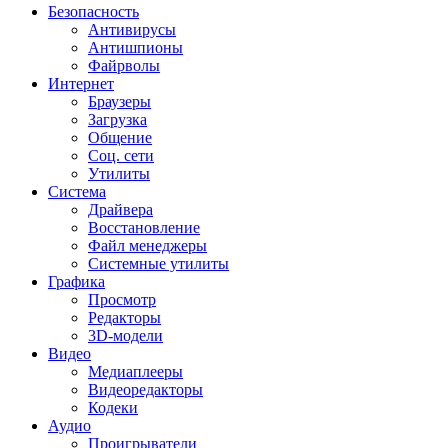
Безопасность
Антивирусы
Антишпионы
Файрволы
Интернет
Браузеры
Загрузка
Общение
Соц. сети
Утилиты
Система
Драйвера
Восстановление
Файл менеджеры
Системные утилиты
Графика
Просмотр
Редакторы
3D-модели
Видео
Медиаплееры
Видеоредакторы
Кодеки
Аудио
Проигрыватели