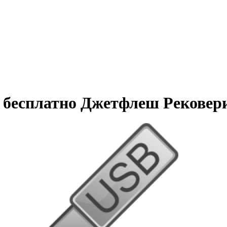
ть бесплатно Джетфлеш Рековер