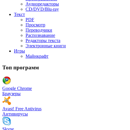
Аудиоредакторы
CD/DVD/Blu-ray
Текст
PDF
Просмотр
Переводчики
Распознавание
Редакторы текста
Электронные книги
Игры
Майнкрафт
Топ программ
Google Chrome
Браузеры
Avast! Free Antivirus
Антивирусы
Skype