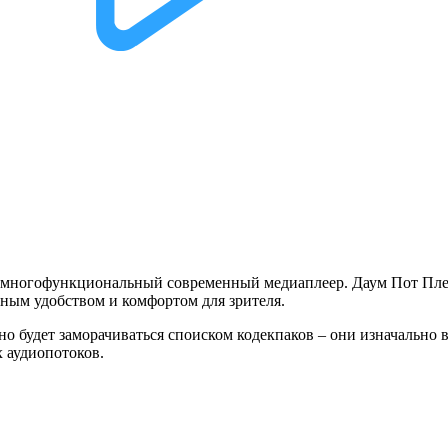
я многофункциональный современный медиаплеер. Даум Пот Пле
ным удобством и комфортом для зрителя.
жно будет заморачиваться споиском кодек­паков – они изначальн
 аудиопотоков.