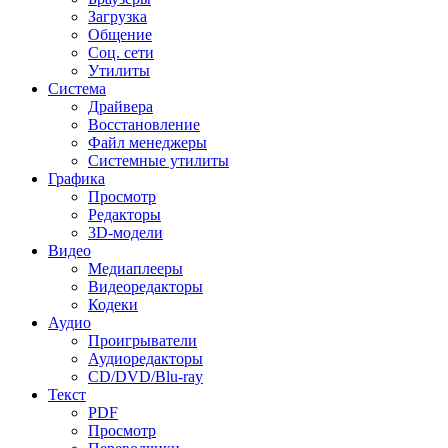
Загрузка
Общение
Соц. сети
Утилиты
Система
Драйвера
Восстановление
Файл менеджеры
Системные утилиты
Графика
Просмотр
Редакторы
3D-модели
Видео
Медиаплееры
Видеоредакторы
Кодеки
Аудио
Проигрыватели
Аудиоредакторы
CD/DVD/Blu-ray
Текст
PDF
Просмотр