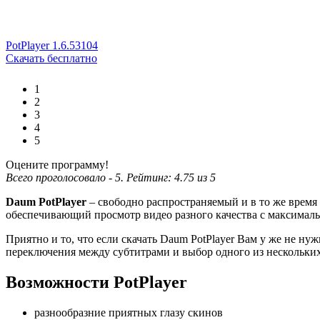
PotPlayer 1.6.53104
Скачать бесплатно
1
2
3
4
5
Оцените программу!
Всего проголосовало -
5
. Рейтинг:
4.75
из
5
Daum PotPlayer
– свободно распространяемый и в то же врем
обеспечивающий просмотр видео разного качества с максималь
Приятно и то, что если скачать Daum PotPlayer Вам у же не ну
переключения между субтитрами и выбор одного из нескольких
Возможности PotPlayer
разнообразние приятных глазу скинов