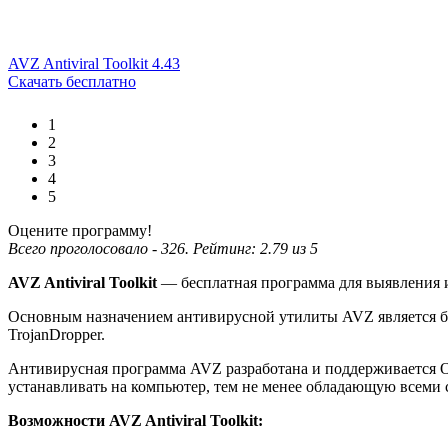
AVZ Antiviral Toolkit 4.43
Скачать бесплатно
1
2
3
4
5
Оцените программу!
Всего проголосовало -
326
. Рейтинг:
2.79
из
5
AVZ Antiviral Toolkit
— бесплатная программа для выявления и
Основным назначением антивирусной утилиты AVZ является бо
TrojanDropper.
Антивирусная программа AVZ разработана и поддерживается О
устанавливать на компьютер, тем не менее обладающую всеми
Возможности AVZ Antiviral Toolkit: