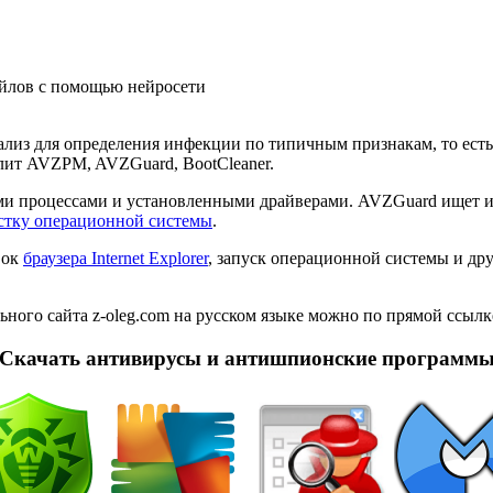
айлов с помощью нейросети
лиз для определения инфекции по типичным признакам, то есть
лит AVZPM, AVZGuard, BootCleaner.
 процессами и установленными драйверами. AVZGuard ищет и 
стку операционной системы
.
вок
браузера Internet Explorer
, запуск операционной системы и др
ого сайта z-oleg.com на русском языке можно по прямой ссылке
Cкачать антивирусы и антишпионские программ