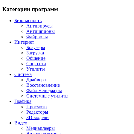
Категории программ
Безопасность
Антивирусы
Антишпионы
Файрволы
Интернет
Браузеры
Загрузка
Общение
Соц. сети
Утилиты
Система
Драйвера
Восстановление
Файл менеджеры
Системные утилиты
Графика
Просмотр
Редакторы
3D-модели
Видео
Медиаплееры
Видеоредакторы