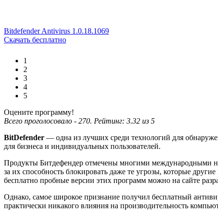
Bitdefender Antivirus 1.0.18.1069
Скачать бесплатно
1
2
3
4
5
Оцените программу!
Всего проголосовало -
270
. Рейтинг:
3.32
из
5
BitDefender
— одна из лучших среди технологий для обнаруже
для бизнеса и индивидуальных пользователей.
Продукты Битдефендер отмечены многими международными на
за их способность блокировать даже те угрозы, которые другие про
бесплатно пробные версии этих программ можно на сайте разр
Однако, самое широкое признание получил бесплатный антивиру
практически никакого влияния на производительность компьют