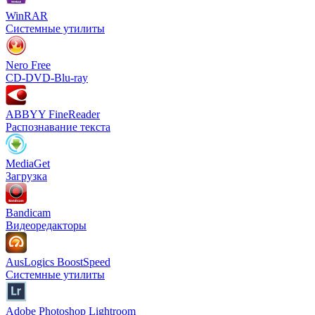
WinRAR
Системные утилиты
Nero Free
CD-DVD-Blu-ray
ABBYY FineReader
Распознавание текста
MediaGet
Загрузка
Bandicam
Видеоредакторы
AusLogics BoostSpeed
Системные утилиты
Adobe Photoshop Lightroom