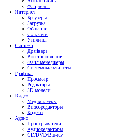
Антишпионы
Файрволы
Интернет
Браузеры
Загрузка
Общение
Соц. сети
Утилиты
Система
Драйвера
Восстановление
Файл менеджеры
Системные утилиты
Графика
Просмотр
Редакторы
3D-модели
Видео
Медиаплееры
Видеоредакторы
Кодеки
Аудио
Проигрыватели
Аудиоредакторы
CD/DVD/Blu-ray