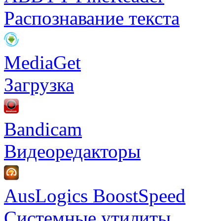
Распознавание текста
MediaGet
Загрузка
Bandicam
Видеоредакторы
AusLogics BoostSpeed
Системные утилиты