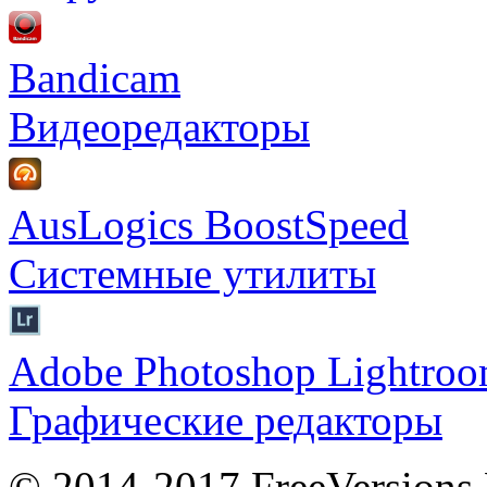
Bandicam
Видеоредакторы
AusLogics BoostSpeed
Системные утилиты
Adobe Photoshop Lightro
Графические редакторы
© 2014-2017 FreeVersions